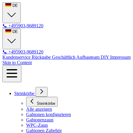
DE
📞
+495903-9689120
DE
📞
+495903-9689120
Kundenservice
Rückgabe
Geschäftlich
Aufbauteam
DIY
Impressum
Skip to Content
Steinkörbe
Steinkörbe
Alle anzeigen
Gabionen konfigurieren
Gabionenzaun
WPC-Zaun
Gabionen Zubehör