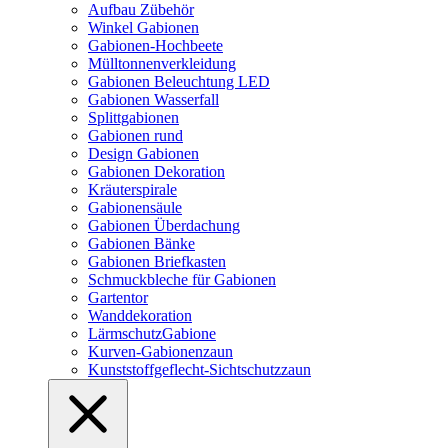
Aufbau Zübehör
Winkel Gabionen
Gabionen-Hochbeete
Mülltonnenverkleidung
Gabionen Beleuchtung LED
Gabionen Wasserfall
Splittgabionen
Gabionen rund
Design Gabionen
Gabionen Dekoration
Kräuterspirale
Gabionensäule
Gabionen Überdachung
Gabionen Bänke
Gabionen Briefkasten
Schmuckbleche für Gabionen
Gartentor
Wanddekoration
LärmschutzGabione
Kurven-Gabionenzaun
Kunststoffgeflecht-Sichtschutzzaun