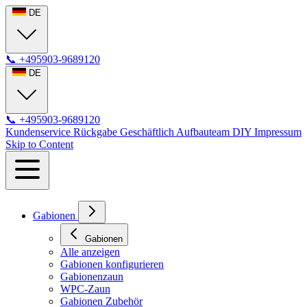
DE
📞
+495903-9689120
DE
📞
+495903-9689120
Kundenservice
Rückgabe
Geschäftlich
Aufbauteam
DIY
Impressum
Skip to Content
Gabionen
Gabionen
Alle anzeigen
Gabionen konfigurieren
Gabionenzaun
WPC-Zaun
Gabionen Zubehör