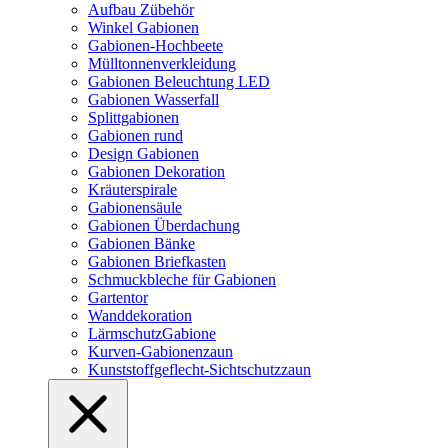
Aufbau Zübehör
Winkel Gabionen
Gabionen-Hochbeete
Mülltonnenverkleidung
Gabionen Beleuchtung LED
Gabionen Wasserfall
Splittgabionen
Gabionen rund
Design Gabionen
Gabionen Dekoration
Kräuterspirale
Gabionensäule
Gabionen Überdachung
Gabionen Bänke
Gabionen Briefkasten
Schmuckbleche für Gabionen
Gartentor
Wanddekoration
LärmschutzGabione
Kurven-Gabionenzaun
Kunststoffgeflecht-Sichtschutzzaun