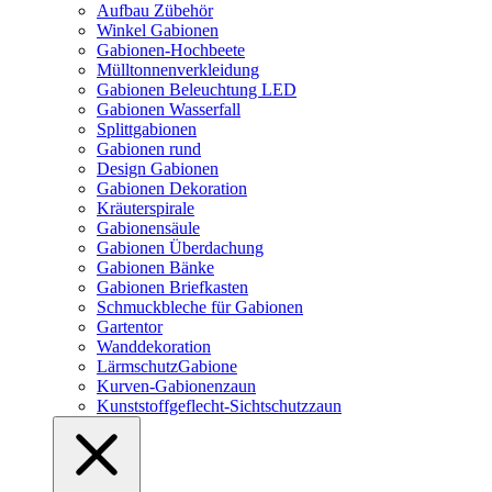
Aufbau Zübehör
Winkel Gabionen
Gabionen-Hochbeete
Mülltonnenverkleidung
Gabionen Beleuchtung LED
Gabionen Wasserfall
Splittgabionen
Gabionen rund
Design Gabionen
Gabionen Dekoration
Kräuterspirale
Gabionensäule
Gabionen Überdachung
Gabionen Bänke
Gabionen Briefkasten
Schmuckbleche für Gabionen
Gartentor
Wanddekoration
LärmschutzGabione
Kurven-Gabionenzaun
Kunststoffgeflecht-Sichtschutzzaun