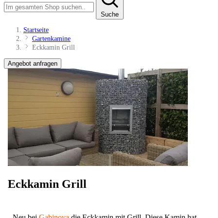
Suche
Startseite
Gartenkamine
Eckkamin Grill
Angebot anfragen
Eckkamin Grill
Neu bei
Gabinova
die Eckkamin mit Grill. Diese Kamin hat