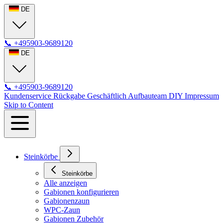
DE
📞
+495903-9689120
DE
📞
+495903-9689120
Kundenservice
Rückgabe
Geschäftlich
Aufbauteam
DIY
Impressum
Skip to Content
Steinkörbe
Steinkörbe
Alle anzeigen
Gabionen konfigurieren
Gabionenzaun
WPC-Zaun
Gabionen Zubehör