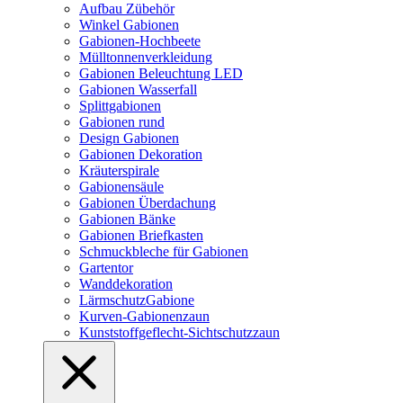
Aufbau Zübehör
Winkel Gabionen
Gabionen-Hochbeete
Mülltonnenverkleidung
Gabionen Beleuchtung LED
Gabionen Wasserfall
Splittgabionen
Gabionen rund
Design Gabionen
Gabionen Dekoration
Kräuterspirale
Gabionensäule
Gabionen Überdachung
Gabionen Bänke
Gabionen Briefkasten
Schmuckbleche für Gabionen
Gartentor
Wanddekoration
LärmschutzGabione
Kurven-Gabionenzaun
Kunststoffgeflecht-Sichtschutzzaun