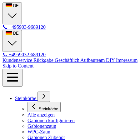
DE
📞
+495903-9689120
DE
📞
+495903-9689120
Kundenservice
Rückgabe
Geschäftlich
Aufbauteam
DIY
Impressum
Skip to Content
Steinkörbe
Steinkörbe
Alle anzeigen
Gabionen konfigurieren
Gabionenzaun
WPC-Zaun
Gabionen Zubehör