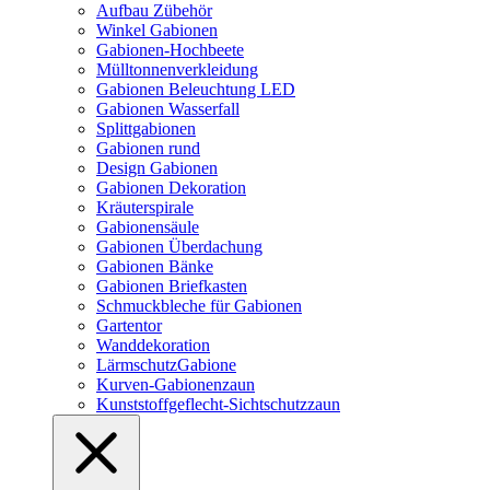
Aufbau Zübehör
Winkel Gabionen
Gabionen-Hochbeete
Mülltonnenverkleidung
Gabionen Beleuchtung LED
Gabionen Wasserfall
Splittgabionen
Gabionen rund
Design Gabionen
Gabionen Dekoration
Kräuterspirale
Gabionensäule
Gabionen Überdachung
Gabionen Bänke
Gabionen Briefkasten
Schmuckbleche für Gabionen
Gartentor
Wanddekoration
LärmschutzGabione
Kurven-Gabionenzaun
Kunststoffgeflecht-Sichtschutzzaun