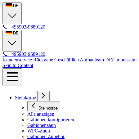
DE
📞
+495903-9689120
DE
📞
+495903-9689120
Kundenservice
Rückgabe
Geschäftlich
Aufbauteam
DIY
Impressum
Skip to Content
Steinkörbe
Steinkörbe
Alle anzeigen
Gabionen konfigurieren
Gabionenzaun
WPC-Zaun
Gabionen Zubehör