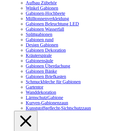
Aufbau Zübehör
Winkel Gabionen
Gabionen-Hochbeete
Mülltonnenverkleidung
Gabionen Beleuchtung LED
Gabionen Wasserfall
Splittgabionen
Gabionen rund
Design Gabionen
Gabionen Dekoration
Kräuterspirale
Gabionensäule
Gabionen Überdachung
Gabionen Bänke
Gabionen Briefkasten
Schmuckbleche für Gabionen
Gartentor
Wanddekoration
LärmschutzGabione
Kurven-Gabionenzaun
Kunststoffgeflecht-Sichtschutzzaun