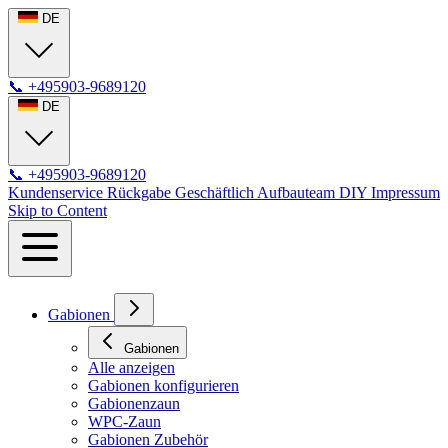
DE
📞
+495903-9689120
DE
📞
+495903-9689120
Kundenservice
Rückgabe
Geschäftlich
Aufbauteam
DIY
Impressum
Skip to Content
Gabionen
Gabionen
Alle anzeigen
Gabionen konfigurieren
Gabionenzaun
WPC-Zaun
Gabionen Zubehör