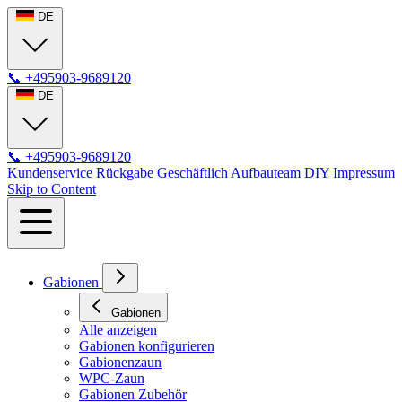
DE
📞
+495903-9689120
DE
📞
+495903-9689120
Kundenservice
Rückgabe
Geschäftlich
Aufbauteam
DIY
Impressum
Skip to Content
Gabionen
Gabionen
Alle anzeigen
Gabionen konfigurieren
Gabionenzaun
WPC-Zaun
Gabionen Zubehör