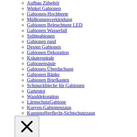
Aufbau Zübehör
Winkel Gabionen
Gabionen-Hochbeete
Mülltonnenverkleidung
Gabionen Beleuchtung LED
Gabionen Wasserfall
Splittgabionen
Gabionen rund
Design Gabionen
Gabionen Dekoration
Kräuterspirale
Gabionensäule
Gabionen Überdachung
Gabionen Bänke
Gabionen Briefkasten
Schmuckbleche für Gabionen
Gartentor
Wanddekoration
LärmschutzGabione
Kurven-Gabionenzaun
Kunststoffgeflecht-Sichtschutzzaun