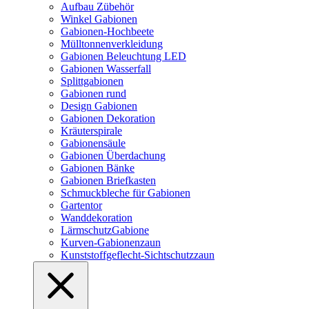
Aufbau Zübehör
Winkel Gabionen
Gabionen-Hochbeete
Mülltonnenverkleidung
Gabionen Beleuchtung LED
Gabionen Wasserfall
Splittgabionen
Gabionen rund
Design Gabionen
Gabionen Dekoration
Kräuterspirale
Gabionensäule
Gabionen Überdachung
Gabionen Bänke
Gabionen Briefkasten
Schmuckbleche für Gabionen
Gartentor
Wanddekoration
LärmschutzGabione
Kurven-Gabionenzaun
Kunststoffgeflecht-Sichtschutzzaun