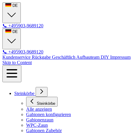
DE
📞
+495903-9689120
DE
📞
+495903-9689120
Kundenservice
Rückgabe
Geschäftlich
Aufbauteam
DIY
Impressum
Skip to Content
Steinkörbe
Steinkörbe
Alle anzeigen
Gabionen konfigurieren
Gabionenzaun
WPC-Zaun
Gabionen Zubehör