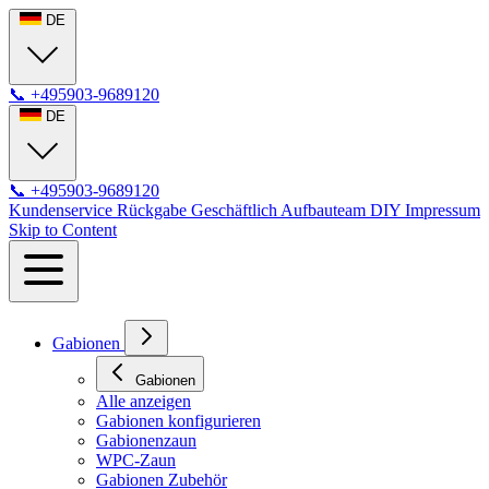
DE
📞
+495903-9689120
DE
📞
+495903-9689120
Kundenservice
Rückgabe
Geschäftlich
Aufbauteam
DIY
Impressum
Skip to Content
Gabionen
Gabionen
Alle anzeigen
Gabionen konfigurieren
Gabionenzaun
WPC-Zaun
Gabionen Zubehör