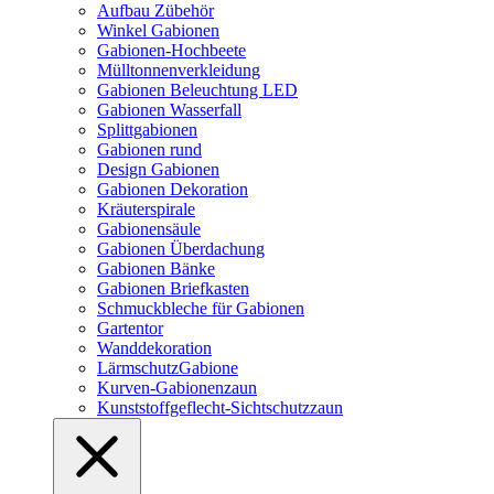
Aufbau Zübehör
Winkel Gabionen
Gabionen-Hochbeete
Mülltonnenverkleidung
Gabionen Beleuchtung LED
Gabionen Wasserfall
Splittgabionen
Gabionen rund
Design Gabionen
Gabionen Dekoration
Kräuterspirale
Gabionensäule
Gabionen Überdachung
Gabionen Bänke
Gabionen Briefkasten
Schmuckbleche für Gabionen
Gartentor
Wanddekoration
LärmschutzGabione
Kurven-Gabionenzaun
Kunststoffgeflecht-Sichtschutzzaun