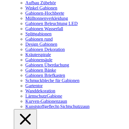
Aufbau Zübehör
Winkel Gabionen
Gabionen-Hochbeete
Mülltonnenverkleidung
Gabionen Beleuchtung LED
Gabionen Wasserfall
Splittgabionen
Gabionen rund
Design Gabionen
Gabionen Dekoration
Kräuterspirale
Gabionensäule
Gabionen Überdachung
Gabionen Bänke
Gabionen Briefkasten
Schmuckbleche für Gabionen
Gartentor
Wanddekoration
LärmschutzGabione
Kurven-Gabionenzaun
Kunststoffgeflecht-Sichtschutzzaun