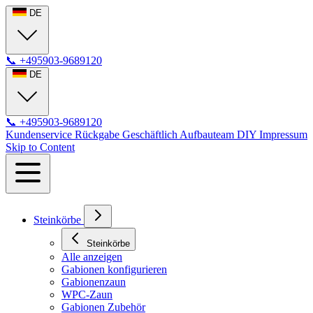
DE
📞
+495903-9689120
DE
📞
+495903-9689120
Kundenservice
Rückgabe
Geschäftlich
Aufbauteam
DIY
Impressum
Skip to Content
Steinkörbe
Steinkörbe
Alle anzeigen
Gabionen konfigurieren
Gabionenzaun
WPC-Zaun
Gabionen Zubehör