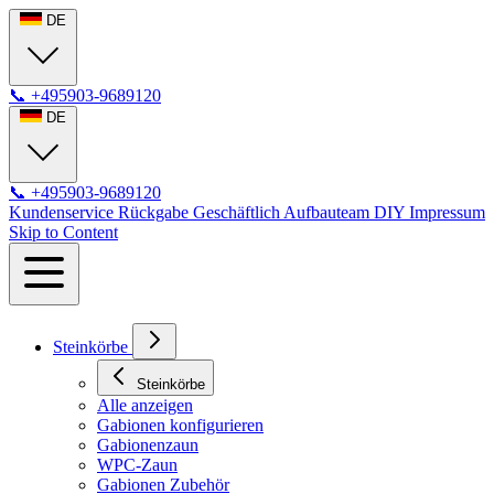
DE
📞
+495903-9689120
DE
📞
+495903-9689120
Kundenservice
Rückgabe
Geschäftlich
Aufbauteam
DIY
Impressum
Skip to Content
Steinkörbe
Steinkörbe
Alle anzeigen
Gabionen konfigurieren
Gabionenzaun
WPC-Zaun
Gabionen Zubehör