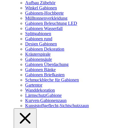
Aufbau Zübehör
Winkel Gabionen
Gabionen-Hochbeete
Mülltonnenverkleidung
Gabionen Beleuchtung LED
Gabionen Wasserfall
Splittgabionen
Gabionen rund
Design Gabionen
Gabionen Dekoration
Kräuterspirale
Gabionensäule
Gabionen Überdachung
Gabionen Bänke
Gabionen Briefkasten
Schmuckbleche für Gabionen
Gartentor
Wanddekoration
LärmschutzGabione
Kurven-Gabionenzaun
Kunststoffgeflecht-Sichtschutzzaun