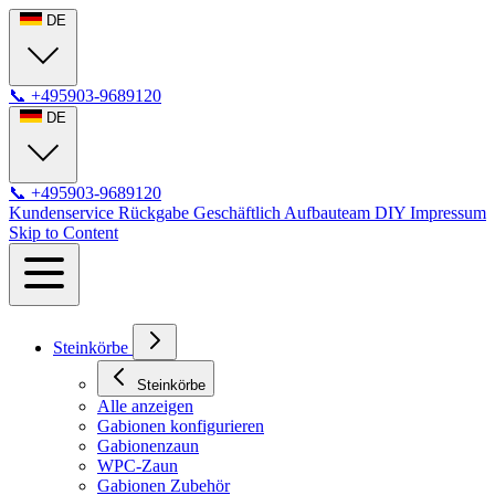
DE
📞
+495903-9689120
DE
📞
+495903-9689120
Kundenservice
Rückgabe
Geschäftlich
Aufbauteam
DIY
Impressum
Skip to Content
Steinkörbe
Steinkörbe
Alle anzeigen
Gabionen konfigurieren
Gabionenzaun
WPC-Zaun
Gabionen Zubehör