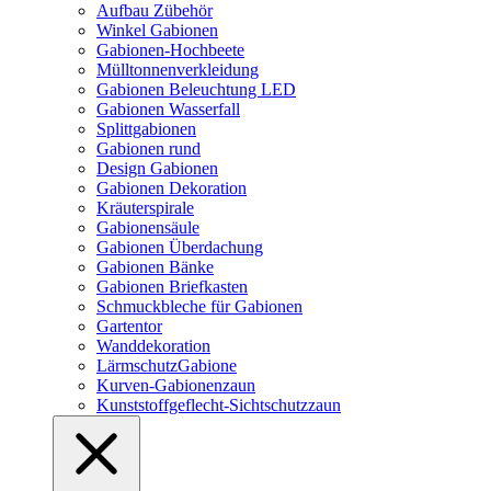
Aufbau Zübehör
Winkel Gabionen
Gabionen-Hochbeete
Mülltonnenverkleidung
Gabionen Beleuchtung LED
Gabionen Wasserfall
Splittgabionen
Gabionen rund
Design Gabionen
Gabionen Dekoration
Kräuterspirale
Gabionensäule
Gabionen Überdachung
Gabionen Bänke
Gabionen Briefkasten
Schmuckbleche für Gabionen
Gartentor
Wanddekoration
LärmschutzGabione
Kurven-Gabionenzaun
Kunststoffgeflecht-Sichtschutzzaun