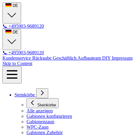
DE
📞
+495903-9689120
DE
📞
+495903-9689120
Kundenservice
Rückgabe
Geschäftlich
Aufbauteam
DIY
Impressum
Skip to Content
Steinkörbe
Steinkörbe
Alle anzeigen
Gabionen konfigurieren
Gabionenzaun
WPC-Zaun
Gabionen Zubehör