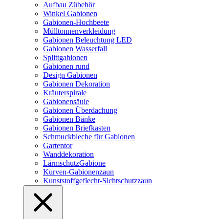
Aufbau Zübehör
Winkel Gabionen
Gabionen-Hochbeete
Mülltonnenverkleidung
Gabionen Beleuchtung LED
Gabionen Wasserfall
Splittgabionen
Gabionen rund
Design Gabionen
Gabionen Dekoration
Kräuterspirale
Gabionensäule
Gabionen Überdachung
Gabionen Bänke
Gabionen Briefkasten
Schmuckbleche für Gabionen
Gartentor
Wanddekoration
LärmschutzGabione
Kurven-Gabionenzaun
Kunststoffgeflecht-Sichtschutzzaun