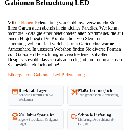
Gabionen Beleuchtung LED
Mit
Gabionen
Beleuchtung von Gabinova verwandeln Sie
Ihren Garten auch abends in ein kleines Paradies. Wer kennt
nicht die Nostalgie einer beleuchteten alten Stadtmauer, die auf
einem Hügel liegt? Die Kombination von Stein mit
stimmungsvollem Licht verleiht Ihrem Garten eine warme
Atmosphäre. In unserem Webshop finden Sie diverse Formen
von Gabionen Beleuchtung in verschiedenen stilvollen
Designs, sowohl klassisch als auch elegant und minimalistisch.
Sie bestellen einfach online!
Bildergallerie Gabionen Led Beleuchtung
Direkt ab Lager
Maßarbeit möglich
Schnelle Lieferung in 5-10
Jede gewünschte Abmessung
Werktagen
20+ Jahre Spezialist
Schnelle Lieferung
Eigene Produktion & eigenes
Lieferung Deutschland ab
Lager
€79,50