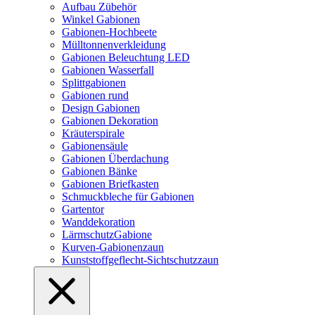
Aufbau Zübehör
Winkel Gabionen
Gabionen-Hochbeete
Mülltonnenverkleidung
Gabionen Beleuchtung LED
Gabionen Wasserfall
Splittgabionen
Gabionen rund
Design Gabionen
Gabionen Dekoration
Kräuterspirale
Gabionensäule
Gabionen Überdachung
Gabionen Bänke
Gabionen Briefkasten
Schmuckbleche für Gabionen
Gartentor
Wanddekoration
LärmschutzGabione
Kurven-Gabionenzaun
Kunststoffgeflecht-Sichtschutzzaun