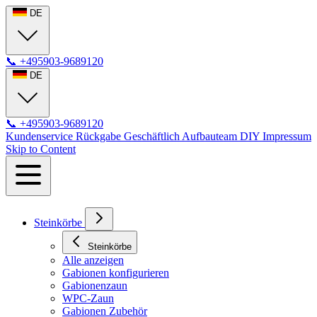
DE
📞
+495903-9689120
DE
📞
+495903-9689120
Kundenservice
Rückgabe
Geschäftlich
Aufbauteam
DIY
Impressum
Skip to Content
Steinkörbe
Steinkörbe
Alle anzeigen
Gabionen konfigurieren
Gabionenzaun
WPC-Zaun
Gabionen Zubehör