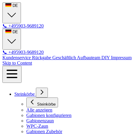
DE
📞
+495903-9689120
DE
📞
+495903-9689120
Kundenservice
Rückgabe
Geschäftlich
Aufbauteam
DIY
Impressum
Skip to Content
Steinkörbe
Steinkörbe
Alle anzeigen
Gabionen konfigurieren
Gabionenzaun
WPC-Zaun
Gabionen Zubehör