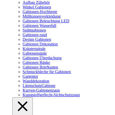
Aufbau Zübehör
Winkel Gabionen
Gabionen-Hochbeete
Mülltonnenverkleidung
Gabionen Beleuchtung LED
Gabionen Wasserfall
Splittgabionen
Gabionen rund
Design Gabionen
Gabionen Dekoration
Kräuterspirale
Gabionensäule
Gabionen Überdachung
Gabionen Bänke
Gabionen Briefkasten
Schmuckbleche für Gabionen
Gartentor
Wanddekoration
LärmschutzGabione
Kurven-Gabionenzaun
Kunststoffgeflecht-Sichtschutzzaun