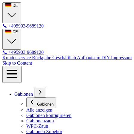
DE
📞
+495903-9689120
DE
📞
+495903-9689120
Kundenservice
Rückgabe
Geschäftlich
Aufbauteam
DIY
Impressum
Skip to Content
Gabionen
Gabionen
Alle anzeigen
Gabionen konfigurieren
Gabionenzaun
WPC-Zaun
Gabionen Zubehör