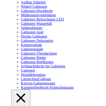
Aufbau Zübehör
Winkel Gabionen
Gabionen-Hochbeete
Mülltonnenverkleidung
Gabionen Beleuchtung LED
Gabionen Wasserfall
Splittgabionen
Gabionen rund
Design Gabionen
Gabionen Dekoration
Kräuterspirale
Gabionensäule
Gabionen Überdachung
Gabionen Bänke
Gabionen Briefkasten
Schmuckbleche für Gabionen
Gartentor
Wanddekoration
LärmschutzGabione
Kurven-Gabionenzaun
Kunststoffgeflecht-Sichtschutzzaun